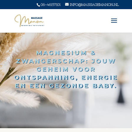
06-46157101
INFO@MASSAGEMANON.NL
MAGNESIUM &
ZWANGERSCHAP: JOUW
GEHEIM VOOR
ONTSPANNING, ENERGIE
EN EEN GEZONDE BABY.