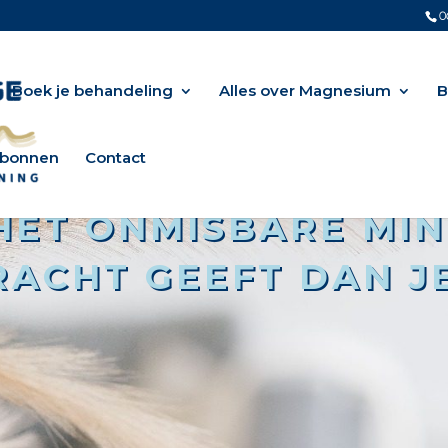
0
Boek je behandeling
Alles over Magnesium
B
bonnen
Contact
HET ONMISBARE MIN
ACHT GEEFT DAN J