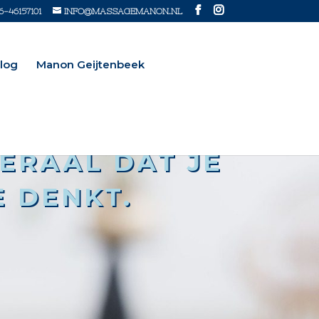
6-46157101
INFO@MASSAGEMANON.NL
log
Manon Geijtenbeek
ERAAL DAT JE
E DENKT.