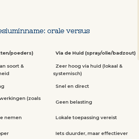
siuminname: orale versus
tten/poeders)
Via de Huid (spray/olie/badzout)
an soort &
Zeer hoog via huid (lokaal &
heid
systemisch)
ag
Snel en direct
werkingen (zoals
Geen belasting
 te nemen
Lokale toepassing vereist
per
Iets duurder, maar effectiever