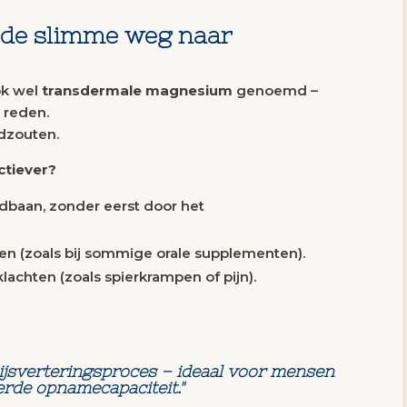
 de slimme weg naar
ok wel
transdermale magnesium
genoemd –
 reden.
dzouten.
tiever?
dbaan, zonder eerst door het
n (zoals bij sommige orale supplementen).
klachten (zoals spierkrampen of pijn).
spijsverteringsproces – ideaal voor mensen
de opnamecapaciteit."