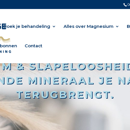
0
Boek je behandeling
Alles over Magnesium
B
bonnen
Contact
M & SLAPELOOSHEID
NDE MINERAAL JE N
TERUGBRENGT.