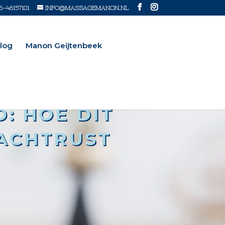
6-46157101
INFO@MASSAGEMANON.NL
log
Manon Geijtenbeek
: HOE DIT
ACHTRUST