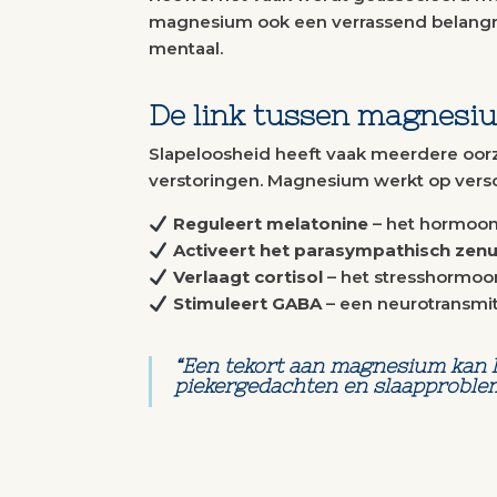
magnesium ook een verrassend belangrijk
mentaal.
De link tussen magnesiu
Slapeloosheid heeft vaak meerdere oorz
verstoringen. Magnesium werkt op versc
Reguleert melatonine
– het hormoon 
Activeert het parasympathisch zenu
Verlaagt cortisol
– het stresshormoon
Stimuleert GABA
– een neurotransmit
“Een tekort aan magnesium kan l
piekergedachten en slaapproble