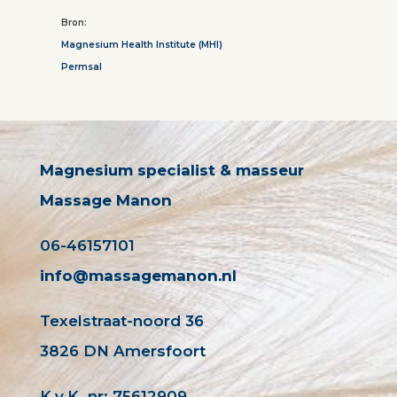
Bron:
Magnesium Health Institute (MHI)
Permsal
Magnesium specialist & masseur
Massage Manon
06-46157101
info@massagemanon.nl
Texelstraat-noord 36
3826 DN Amersfoort
K.v.K. nr: 75612909