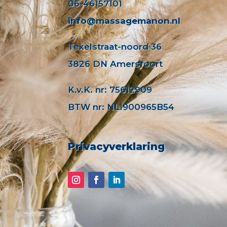
06-46157101
info@massagemanon.nl
Texelstraat-noord 36
3826 DN Amersfoort
K.v.K. nr: 75612909
BTW nr: NL1900965B54
Privacyverklaring