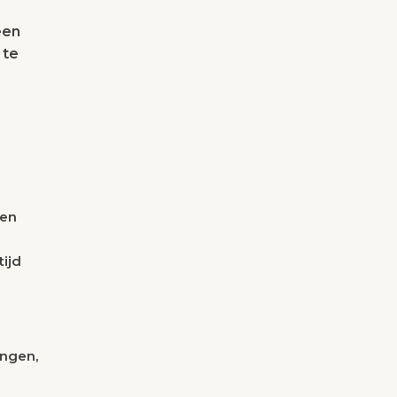
een
 te
 en
tijd
angen,