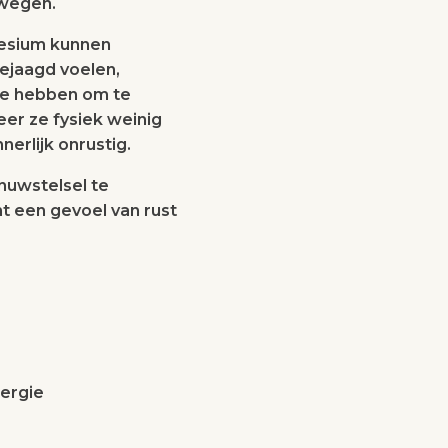
ewegen.
nesium kunnen
ejaagd voelen,
ite hebben om te
er ze fysiek weinig
nnerlijk onrustig.
nuwstelsel te
t een gevoel van rust
nergie