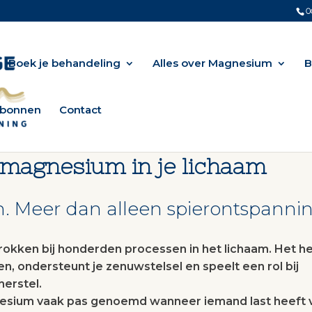
0
Boek je behandeling
Alles over Magnesium
B
bonnen
Contact
 magnesium in je lichaam
 Meer dan alleen spierontspanni
okken bij honderden processen in het lichaam. Het he
n, ondersteunt je zenuwstelsel en speelt een rol bij
herstel.
sium vaak pas genoemd wanneer iemand last heeft 