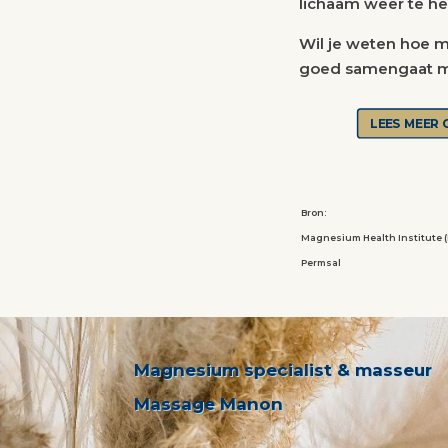
lichaam weer te hel
Wil je weten hoe 
goed samengaat m
LEES MEER 
Bron:
Magnesium Health Institute 
Permsal
Magnesium specialist & masseur
Massage Manon