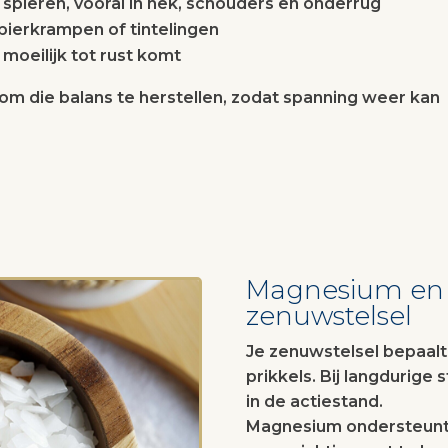
jke spieren, vooral in nek, schouders en onderrug
ierkrampen of tintelingen
moeilijk tot rust komt
m die balans te herstellen, zodat spanning weer kan
Magnesium en
zenuwstelsel
Je zenuwstelsel bepaalt
prikkels. Bij langdurige 
in de actiestand.
Magnesium ondersteunt