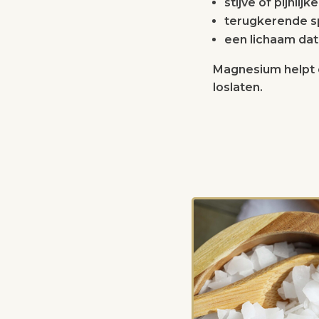
stijve of pijnli
terugkerende sp
een lichaam dat 
Magnesium helpt o
loslaten.