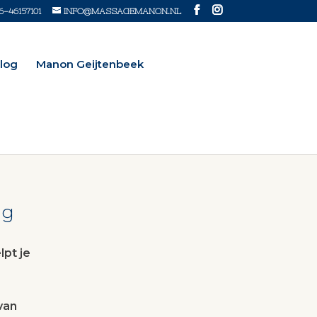
6-46157101
INFO@MASSAGEMANON.NL
log
Manon Geijtenbeek
ng
lpt je
van