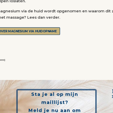
pen loslaten.
magnesium via de huid wordt opgenomen en waarom dit 
et massage? Lees dan verder.
OVER MAGNESIUM VIA HUIDOPNAME
(MHI)
Sta je al op mijn
maillijst?
Meld je nu aan om