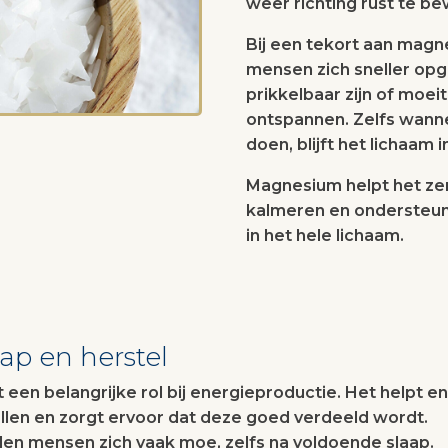
weer richting rust te b
Bij een tekort aan mag
mensen zich sneller opg
prikkelbaar zijn of moe
ontspannen. Zelfs wanne
doen, blijft het lichaam i
Magnesium helpt het ze
kalmeren en ondersteun
in het hele lichaam.
aap en herstel
een belangrijke rol bij energieproductie. Het helpt e
ellen en zorgt ervoor dat deze goed verdeeld wordt.
elen mensen zich vaak moe, zelfs na voldoende slaap.